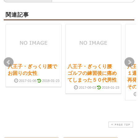
関連記事
八王子・ぎっくり腰で
八王子・ぎっくり腰
八王
お困りの女性
ゴルフの練習後に痛め
１週
てしまった５０代男性
再
2017-01-06
2018-01-23
その
2017-08-03
2018-01-23
PAGE TOP