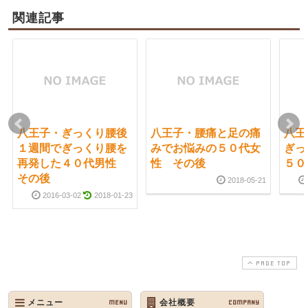
関連記事
八王子・ぎっくり腰後
八王子・腰痛と足の痛
八
１週間でぎっくり腰を
みでお悩みの５０代女
ぎっ
再発した４０代男性
性 その後
５０
その後
2018-05-21
2016-03-02
2018-01-23
PAGE TOP
メニュー
MENU
会社概要
COMPANY