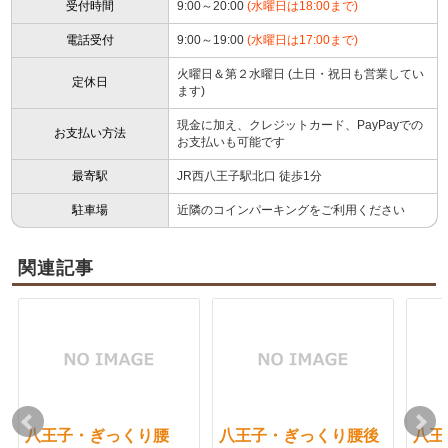
受付時間
9:00～20:00
(水曜日は18:00まで)
電話受付
9:00～19:00
(水曜日は17:00まで)
火曜日＆第２水曜日 (土日・祝日も営業してい
定休日
ます)
現金に加え、クレジットカード、PayPayでの
お支払い方法
お支払いも可能です
最寄駅
JR西八王子駅北口 徒歩1分
駐車場
近隣のコインパーキングをご利用ください
関連記事
八王子・ぎっくり腰
八王子・ぎっくり腰後
八王