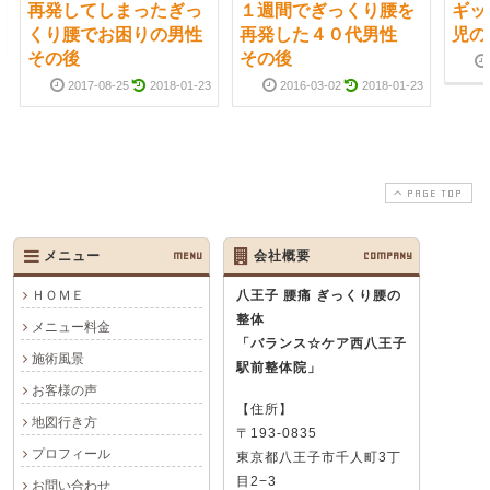
再発してしまったぎっ
１週間でぎっくり腰を
ギッ
くり腰でお困りの男性
再発した４０代男性
児の
その後
その後
2017-08-25
2018-01-23
2016-03-02
2018-01-23
PAGE TOP
メニュー
MENU
会社概要
COMPANY
ＨＯＭＥ
八王子 腰痛 ぎっくり腰の
整体
メニュー料金
「バランス☆ケア西八王子
施術風景
駅前整体院」
お客様の声
【住所】
地図行き方
〒193-0835
プロフィール
東京都八王子市千人町3丁
目2−3
お問い合わせ