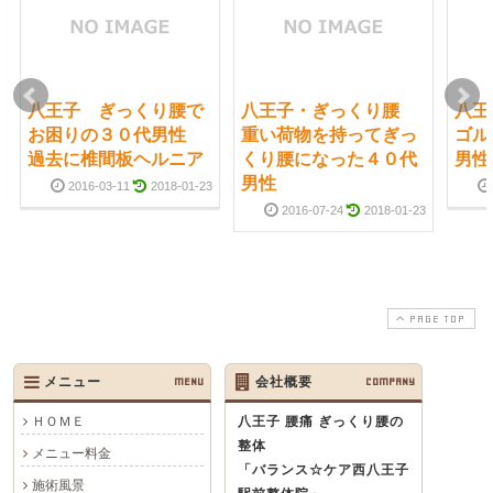
八王子 ぎっくり腰で
八王子・ぎっくり腰
八
お困りの３０代男性
重い荷物を持ってぎっ
ゴル
過去に椎間板ヘルニア
くり腰になった４０代
男性
男性
2016-03-11
2018-01-23
2016-07-24
2018-01-23
PAGE TOP
メニュー
MENU
会社概要
COMPANY
ＨＯＭＥ
八王子 腰痛 ぎっくり腰の
整体
メニュー料金
「バランス☆ケア西八王子
施術風景