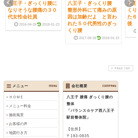
八王子・ぎっくり腰に
八王子・ぎっくり腰
八王
なりそうな腰痛の３０
整形外科にて痛みの原
くり
代女性会社員
因は加齢だよ と言わ
た６
れた５０代男性のぎっ
後
2016-04-29
2018-01-23
くり腰
2017-09-28
2018-01-23
PAGE TOP
メニュー
MENU
会社概要
COMPANY
ＨＯＭＥ
八王子 腰痛 ぎっくり腰の
整体
メニュー料金
「バランス☆ケア西八王子
施術風景
駅前整体院」
お客様の声
【住所】
地図行き方
〒193-0835