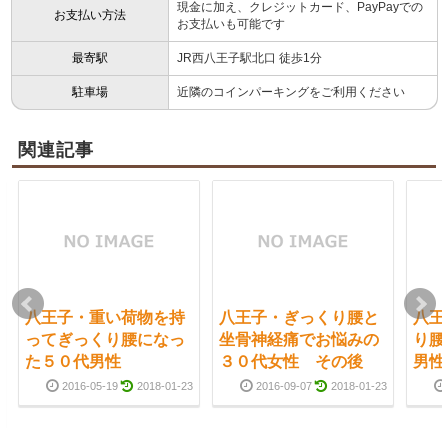
現金に加え、クレジットカード、PayPayでの
お支払い方法
お支払いも可能です
最寄駅
JR西八王子駅北口 徒歩1分
駐車場
近隣のコインパーキングをご利用ください
関連記事
八王子・重い荷物を持
八王子・ぎっくり腰と
八王
ってぎっくり腰になっ
坐骨神経痛でお悩みの
り腰
た５０代男性
３０代女性 その後
男性
2016-05-19
2018-01-23
2016-09-07
2018-01-23