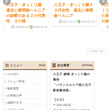
八王子・ぎっくり腰
八王子・ぎっくり腰４
八王
過去に椎間板ヘルニア
０代女性 過去に椎間
くり
の診断のある２０代男
板ヘルニア
た病
性 その後
の後
2017-04-07
2018-01-23
2016-05-03
2018-01-23
PAGE TOP
メニュー
MENU
会社概要
COMPANY
ＨＯＭＥ
八王子 腰痛 ぎっくり腰の
整体
メニュー料金
「バランス☆ケア西八王子
施術風景
駅前整体院」
お客様の声
【住所】
地図行き方
〒193-0835
プロフィール