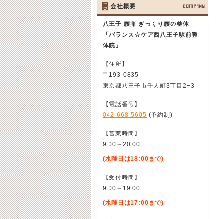
会社概要
COMPANY
八王子 腰痛 ぎっくり腰の整体
「バランス☆ケア西八王子駅前整
体院」
【住所】
〒193-0835
東京都八王子市千人町3丁目2−3
【電話番号】
042-668-5605
(予約制)
【営業時間】
9:00～20:00
(水曜日は18:00まで)
【受付時間】
9:00～19:00
(水曜日は17:00まで)