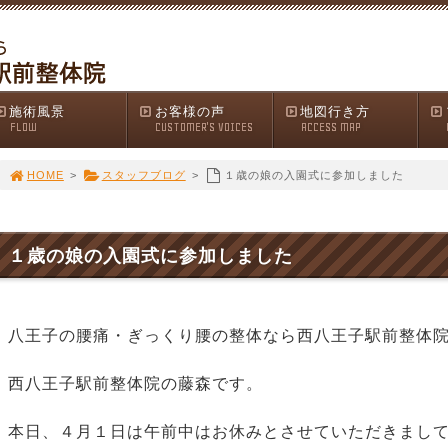
施術風景
お客様の声
地図行き方
FLOW
CUSTOMER'S VOICES
ACCESS MAP
HOME
>
スタッフブログ
>
１歳の娘の入園式に参加しました
１歳の娘の入園式に参加しました
八王子の腰痛・ぎっくり腰の整体なら西八王子駅前整体
西八王子駅前整体院の藤森です。
本日、４月１日は午前中はお休みとさせていただきまし