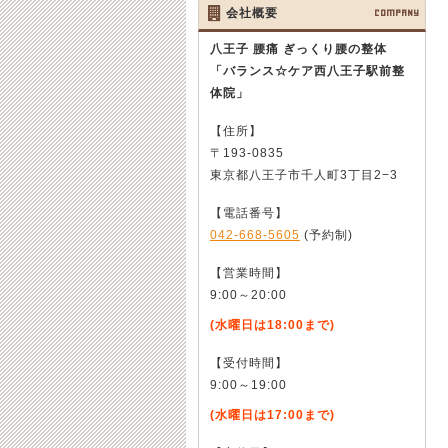
会社概要
COMPANY
八王子 腰痛 ぎっくり腰の整体
「バランス☆ケア西八王子駅前整
体院」
【住所】
〒193-0835
東京都八王子市千人町3丁目2−3
【電話番号】
042-668-5605
(予約制)
【営業時間】
9:00～20:00
(水曜日は18:00まで)
【受付時間】
9:00～19:00
(水曜日は17:00まで)