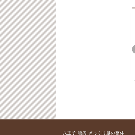
困り
八王子 骨盤矯正と腰
八王子・腕の痛みでお
整体
痛・肩こりでお困りの
困りの３０代主婦の方
女性自営業者への整体
8-01-23
2016-12-02
2018-01-23
2017-09-29
2018-02-06
こり
八王子・腰痛と腕の痛
八王子・運動会前に腰
八王子 腰痛 ぎっくり腰の整体
主婦
みでお困りの７０代女
痛になってしまった女