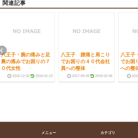
関連記事
八王子・腕の痛みと足
八王子 腰痛と肩こり
八王子
裏の痛みでお困りの７
でお困りの４０代会社
でお困
０代女性
員への整体
への整
2016-12-02
2018-01-23
2017-09-26
2018-02-06
201
メニュー
カテゴリ