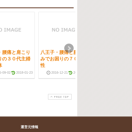
・腰痛と肩こり
八王子・腰痛と腕の痛
八王子・運動会
りの３０代主婦
みでお困りの７０代女
痛になってしま
体
性
子中学生
5-09-02
2018-01-23
2016-12-21
2018-01-23
2016-12-14
PAGE TOP
運営元情報