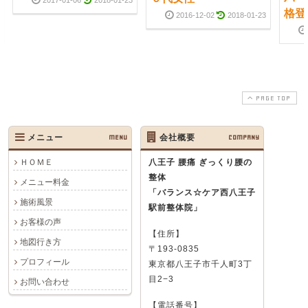
格登
2016-12-02
2018-01-23
PAGE TOP
メニュー
MENU
会社概要
COMPANY
ＨＯＭＥ
八王子 腰痛 ぎっくり腰の
整体
メニュー料金
「バランス☆ケア西八王子
施術風景
駅前整体院」
お客様の声
【住所】
地図行き方
〒193-0835
プロフィール
東京都八王子市千人町3丁
目2−3
お問い合わせ
【電話番号】