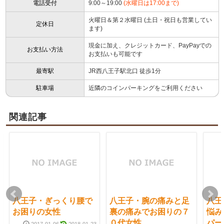
電話受付
9:00～19:00
(水曜日は17:00まで)
火曜日＆第２水曜日 (土日・祝日も営業してい
定休日
ます)
現金に加え、クレジットカード、PayPayでの
お支払い方法
お支払いも可能です
最寄駅
JR西八王子駅北口 徒歩1分
駐車場
近隣のコインパーキングをご利用ください
関連記事
八王子・ぎっくり腰で
八王子・腕の痛みと足
八王
お困りの女性
裏の痛みでお困りの７
悩み
０代女性
パー
2017-01-06
2018-01-23