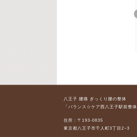
り腰
八王子・ぎっくり腰
八王子・ぎっくり腰
痛め
ゴルフ中に痛めてしま
雪かきでぎっくり腰に
男性
った５０代男性
なった男性 その後
8-01-23
2016-12-02
2018-01-23
2016-02-26
2018-01-23
り腰
八王子・ぎっくり腰
八王子・ぎっくり腰で
八王子 腰痛 ぎっくり腰の整体
で腰
３０代女性看護師の方
お困りの女性
「バランス☆ケア西八王子駅前整体
2017-02-03
2018-01-23
2017-01-06
2018-01-23
8-01-23
住所：〒193-0835
東京都八王子市千人町3丁目2−3