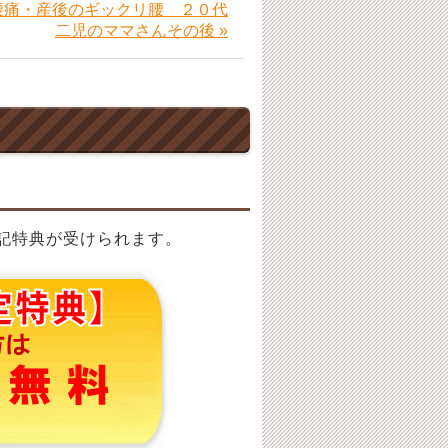
腰痛・産後のギックリ腰 ２０代
二児のママさんその後 »
記特典が受けられます。