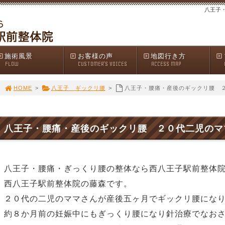
八王子
施術風景
お客様の声
地図行き方
FLOW
CUSTOMER'S VOICES
ACCESS MAP
HOME
>
八王子 ギックリ腰
>
八王子・腰痛・産後のギックリ腰 
八王子・腰痛・産後のギックリ腰 ２０代二児のマ
八王子・腰痛・ぎっくり腰の整体なら西八王子駅前整体
西八王子駅前整体院の藤森です。
２０代の二児のママさんが産後五ヶ月でギックリ腰にな
約８か月前の妊娠中にもぎっくり腰になり針治療でなお