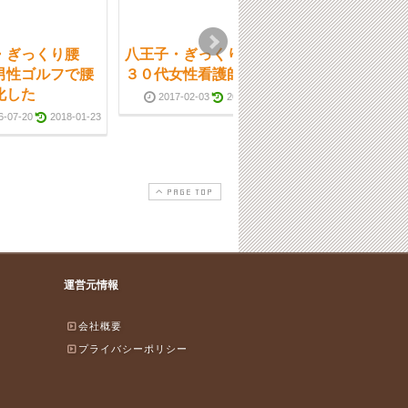
・ぎっくり腰
八王子・ぎっくり腰
八王子・ぎっく
男性ゴルフで腰
３０代女性看護師の方
お困りの女性
化した
2017-02-03
2018-01-23
2017-01-06
6-07-20
2018-01-23
PAGE TOP
運営元情報
会社概要
プライバシーポリシー