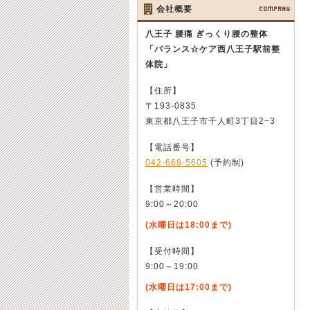
会社概要
COMPANY
八王子 腰痛 ぎっくり腰の整体
「バランス☆ケア西八王子駅前整
体院」
【住所】
〒193-0835
東京都八王子市千人町3丁目2−3
【電話番号】
042-668-5605
(予約制)
【営業時間】
9:00～20:00
(水曜日は18:00まで)
【受付時間】
9:00～19:00
(水曜日は17:00まで)