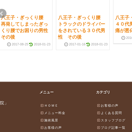
八王子・ぎっくり腰
八王子・ぎっくり腰
八王子
再発してしまったぎっ
トラックのドライバー
４０代
くり腰でお困りの男性
をされている３０代男
痛が悪
その後
性 その後
201
2017-08-25
2018-01-23
2017-01-16
2018-01-23
メニュー
カテゴリ
院」
ＨＯＭＥ
お客様の声
メニュー料金
よくある質問
施術風景
スタッフブログ
お客様の声
ブログ記事一覧