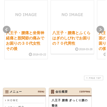
八王子・腰痛と坐骨神
八王子・腰痛とふくら
八王
経痛と股関節の痛みで
はぎのしびれでお困り
面の
お困りの３０代女性
の７０代男性
困り
その後
の後
2018-03-28
2018-03-22
PAGE TOP
メニュー
MENU
会社概要
COMPANY
ＨＯＭＥ
八王子 腰痛 ぎっくり腰の
整体