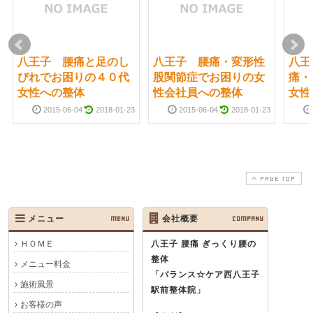
八王子 腰痛と足のし
八王子 腰痛・変形性
八王
びれでお困りの４０代
股関節症でお困りの女
痛・
女性への整体
性会社員への整体
女性
2015-06-04
2018-01-23
2015-06-04
2018-01-23
PAGE TOP
メニュー
MENU
会社概要
COMPANY
ＨＯＭＥ
八王子 腰痛 ぎっくり腰の
整体
メニュー料金
「バランス☆ケア西八王子
施術風景
駅前整体院」
お客様の声