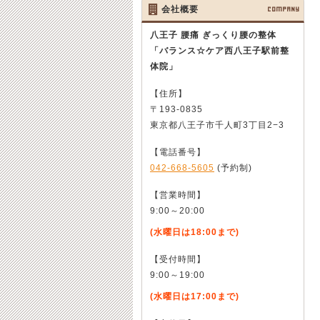
会社概要
COMPANY
八王子 腰痛 ぎっくり腰の整体
「バランス☆ケア西八王子駅前整
体院」
【住所】
〒193-0835
東京都八王子市千人町3丁目2−3
【電話番号】
042-668-5605
(予約制)
【営業時間】
9:00～20:00
(水曜日は18:00まで)
【受付時間】
9:00～19:00
(水曜日は17:00まで)