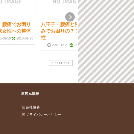
 腰痛でお困り
八王子・腰痛と腕の痛
八王子 腰痛後
代女性への整体
みでお困りの７０代女
維持の５０代女
性
整体
5-06-19
2018-01-23
2016-12-21
2018-01-23
2017-10-16
PAGE TOP
運営元情報
会社概要
プライバシーポリシー