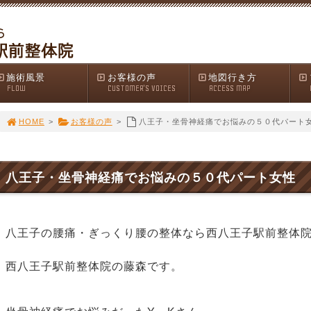
施術風景
お客様の声
地図行き方
FLOW
CUSTOMER'S VOICES
ACCESS MAP
HOME
>
お客様の声
>
八王子・坐骨神経痛でお悩みの５０代パート
八王子・坐骨神経痛でお悩みの５０代パート女性
八王子の腰痛・ぎっくり腰の整体なら西八王子駅前整体
西八王子駅前整体院の藤森です。