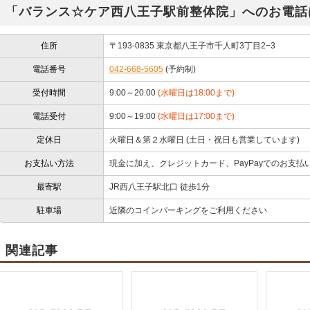
「バランス☆ケア西八王子駅前整体院」へのお電話
住所
〒193-0835 東京都八王子市千人町3丁目2−3
電話番号
042-668-5605
(予約制)
受付時間
9:00～20:00
(水曜日は18:00まで)
電話受付
9:00～19:00
(水曜日は17:00まで)
定休日
火曜日＆第２水曜日 (土日・祝日も営業しています)
お支払い方法
現金に加え、クレジットカード、PayPayでのお支払
最寄駅
JR西八王子駅北口 徒歩1分
駐車場
近隣のコインパーキングをご利用ください
関連記事