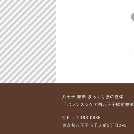
こり
八王子 足のむくみと
八王子 腰痛・姿勢と
自営
尿の出でお困りの４０
体の歪みでお困りの３
代女性会社員への整体
０代女性への整体
8-01-23
2015-06-22
2018-01-23
2015-06-22
2018-01-23
困り
八王子・腰痛と腕の痛
八王子 腰痛後の体調
八王子 腰痛 ぎっくり腰の整体
整体
みでお困りの７０代女
維持の５０代女性への
「バランス☆ケア西八王子駅前整体
性
整体
8-01-23
2016-12-21
2018-01-23
2017-10-16
2018-02-06
住所：〒193-0835
東京都八王子市千人町3丁目2−3