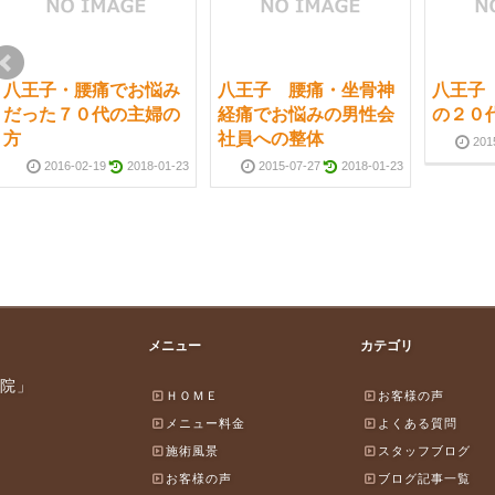
八王子・腰痛でお悩み
八王子 腰痛・坐骨神
八王子
だった７０代の主婦の
経痛でお悩みの男性会
の２０
方
社員への整体
201
2016-02-19
2018-01-23
2015-07-27
2018-01-23
メニュー
カテゴリ
院」
ＨＯＭＥ
お客様の声
メニュー料金
よくある質問
施術風景
スタッフブログ
お客様の声
ブログ記事一覧