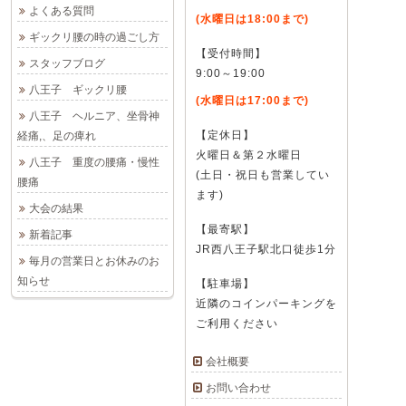
よくある質問
(水曜日は18:00まで)
ギックリ腰の時の過ごし方
【受付時間】
スタッフブログ
9:00～19:00
八王子 ギックリ腰
(水曜日は17:00まで)
八王子 ヘルニア、坐骨神
【定休日】
経痛,、足の痺れ
火曜日＆第２水曜日
八王子 重度の腰痛・慢性
(土日・祝日も営業してい
腰痛
ます)
大会の結果
【最寄駅】
新着記事
JR西八王子駅北口徒歩1分
毎月の営業日とお休みのお
知らせ
【駐車場】
近隣のコインパーキングを
ご利用ください
会社概要
お問い合わせ