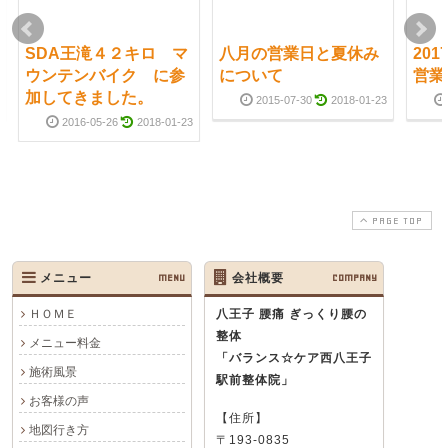
SDA王滝４２キロ マ
八月の営業日と夏休み
20
ウンテンバイク に参
について
営業
加してきました。
2015-07-30
2018-01-23
2016-05-26
2018-01-23
PAGE TOP
メニュー
MENU
会社概要
COMPANY
ＨＯＭＥ
八王子 腰痛 ぎっくり腰の
整体
メニュー料金
「バランス☆ケア西八王子
施術風景
駅前整体院」
お客様の声
【住所】
地図行き方
〒193-0835